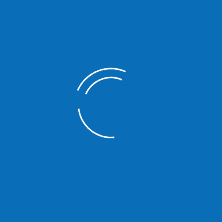
 Neubau- und Sanierungsprojekten
nnen von Ausführungsfehlern und Schwachstellen
 Bauzustands in jeder gewünschten Bauphase
s- und Gewährleistungsanspüchen gegenüber ihren Bauvertragspar
lle DEKRA-Preise 5% Rabatt.
nnischen Prüfungen während und nach der Bauzeit, ebenso wie vor 
au oder Sanierung – und zwar von Anfang an.
wie auch zeitraubende, kostspielige Nacharbeiten und geben Ihrer I