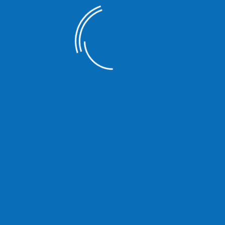
sselfertigbau
werkerverträge
rag
an Ihrem Haus oder Ihrer vermieteten Wohnung beauftragen?
Vertrag abzuschließen. Ein Muster für Handwerkerverträge stellen 
ügung.
Sie weitere Fragen, können Sie sich jederzeit an uns melden.
kers“