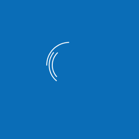
Register Nr. VR 680273
Amtsgericht Ulm
Wir helfen, die Freude an der eigenen Immobilie zu erhalten und
zu steigern.
Deshalb lohnt es sich in jeder Hinsicht, Mitglied beim
Eigentümerverband Haus & Grund zu sein.
Links
Home