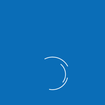
Wohnungseigentumsrecht
Sie sollten sicher sein, dass Sie auch Ihre Rechte und Pflichten
als Wohnungseigentümer kennen, damit sie lange Freude an
Ihrem Eigentum behalten.
Denn das Wohnen in den eigenen vier Wänden oder
Eigentumswohnung eignet sich sowohl als Altersvorsorge, wie
auch als Kapitalanlage.
Nachbarrecht
Sind Sie sich Ihrer Rechte im nachbarschaftlichen
Zusammenleben bewusst? Jeder der ein freundschaftliches
Verhältnis mit seinen Nachbarn möchte, sollte dahingehend
informiert sein.
Ebenso ist die Haus & Grund-Rechtsberatung für