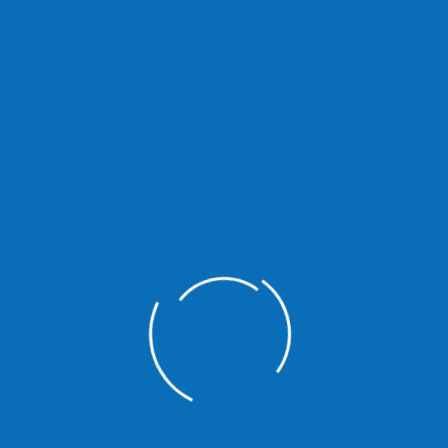
Bestandsschutz für Altanlagen
Die neuen Regelungen Die neuen Regelungen des EEG gelten
für Erneuerbare-Energien-Anlagen, die nach Inkrafttreten am 1.
August 2014 in Betrieb gehen. Für bestehende Anlagen und
genehmigungspflichtige Anlagen, für die bereits vor dem 23.
Januar 2014 die Genehmigung oder Zulassung vorlag und die
bis zum Jahresende in Betrieb genommen werden, gelten die
neuen Regelungen nicht. Insbesondere […]
MEHR